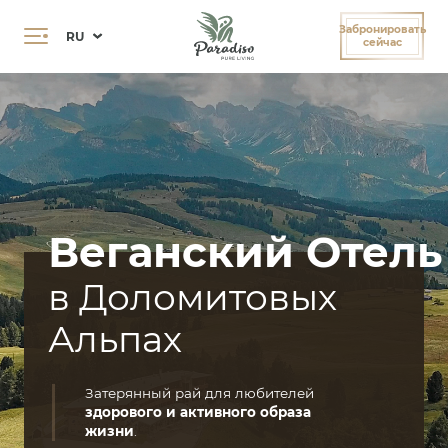
Оправить персонализированный запрос
Правила Бронирования и Отмены
Забронировать
RU
сейчас
Веганский Отель
в Доломитовых
Альпах
Затерянный рай для любителей
здорового и активного образа
жизни
.