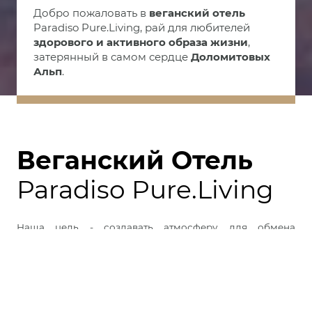
Добро пожаловать в
веганский отель
Paradiso Pure.Living, рай для любителей
здорового и активного образа жизни
,
затерянный в самом сердце
Доломитовых
Альп
.
Веганский Отель
Paradiso Pure.Living
Наша цель - создавать атмосферу для обмена
знаниями с нашими гостями и способствовать
распространению
осознанного образа жизни
. Эта
цель вдохновляет нас на развитие таких направленийб
как здоровый и экологичный образа жизни, веганская
кухня и современное искусство. Все это мы
объединили в концепцию "
Pure.Living
".