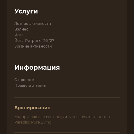
Услуги
Летние активности
Вэлнес
Йога
Йога-Ретриты '26-'27
Зимние активности
Информация
О проекте
Правила отмены
Бронирование
Мы приглашаем вас получить невероятный опыт в
Paradiso Pure.Living