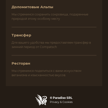
Доломитовые Альпы
Мы стремимся сохранить сокровища, подаренные
природой этому особому месту
Трансфер
Для вашего удобства мы предоставляем трансфер в
зимний период от Compatsch
Ресторан
Мы стремимся поделиться с вами искусством
веганизма и изысканностью вкусов.
© Paradiso SRL
Privacy & Cookies