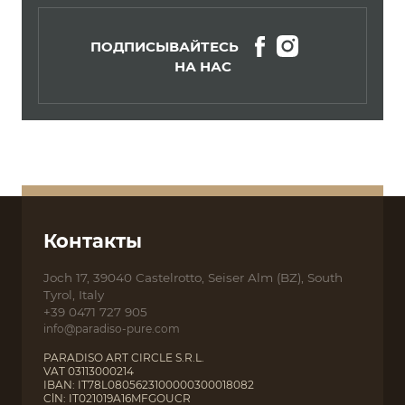
ПОДПИСЫВАЙТЕСЬ
НА НАС
Контакты
Joch 17, 39040 Castelrotto, Seiser Alm (BZ), South
Tyrol, Italy
+39 0471 727 905
info@paradiso-pure.com
PARADISO ART CIRCLE S.R.L.
VAT 03113000214
IBAN: IT78L0805623100000300018082
ClN: IT021019A16MFGOUCR