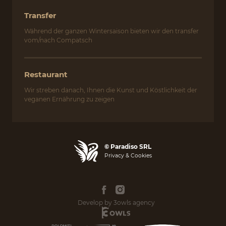
Transfer
Während der ganzen Wintersaison bieten wir den transfer
vom/nach Compatsch
Restaurant
Wir streben danach, Ihnen die Kunst und Köstlichkeit der
veganen Ernährung zu zeigen
© Paradiso SRL
Privacy & Cookies
Develop by 3owls agency