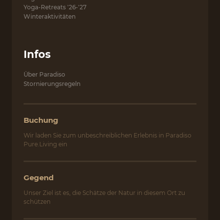
Yoga-Retreats '26-'27
Winteraktivitäten
Infos
Über Paradiso
Stornierungsregeln
Buchung
Wir laden Sie zum unbeschreiblichen Erlebnis in Paradiso
Pure.Living ein
Gegend
Unser Ziel ist es, die Schätze der Natur in diesem Ort zu
schützen