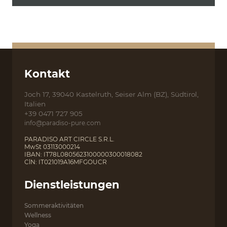
Kontakt
Joch 17, 39040 Kastelruth, Seiser Alm (BZ), Südtirol,
Italien
+39 0471 727 905
info@paradiso-pure.com
PARADISO ART CIRCLE S.R.L.
MwSt 03113000214
IBAN: IT78L0805623100000300018082
ClN: IT021019A16MFGOUCR
Dienstleistungen
Sommeraktivitäten
Wellness
Yoga