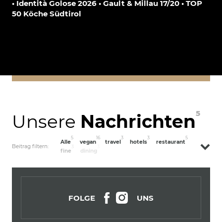
• Identità Golose 2026 • Gault & Millau 17/20 • TOP
50 Köche Südtirol
5
Unsere
Nachrichten
5
16
3
3
5
Alle
vegan
travel
hotels
restaurant
Beitrag filtern:
3
3
fine
dining
FOLGE
UNS