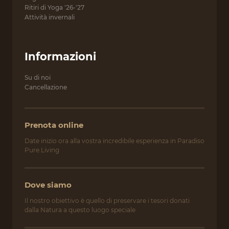
Ritiri di Yoga '26-'27
Attività invernali
Informazioni
Su di noi
Cancellazione
Prenota online⁠
Date inizio ora alla vostra incredibile esperienza in Paradiso
Pure.Living
Dove siamo
Il nostro obiettivo è quello di preservare i tesori donati
dalla Natura a questo luogo speciale