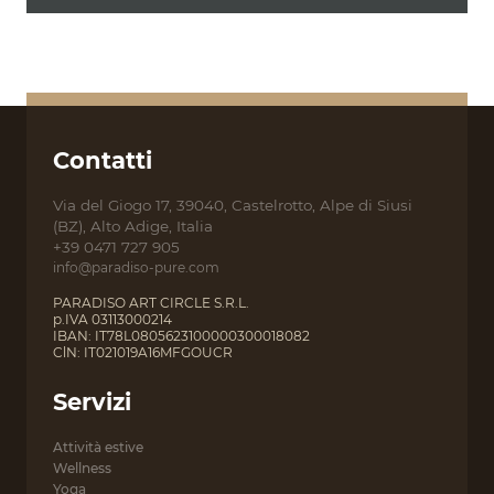
Contatti
Via del Giogo 17, 39040, Castelrotto, Alpe di Siusi
(BZ), Alto Adige, Italia
+39 0471 727 905
info@paradiso-pure.com
PARADISO ART CIRCLE S.R.L.
p.IVA 03113000214
IBAN: IT78L0805623100000300018082
ClN: IT021019A16MFGOUCR
Servizi
Attività estive
Wellness
Yoga