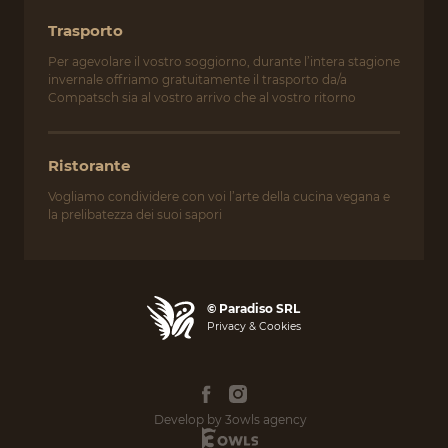
Trasporto
Per agevolare il vostro soggiorno, durante l’intera stagione
invernale offriamo gratuitamente il trasporto da/a
Compatsch sia al vostro arrivo che al vostro ritorno
Ristorante
Vogliamo condividere con voi l’arte della cucina vegana e
la prelibatezza dei suoi sapori
© Paradiso SRL
Privacy & Cookies
Develop by 3owls agency