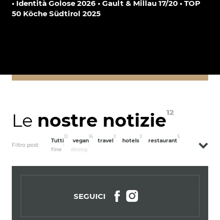
• Identità Golose 2026 • Gault & Millau 17/20 • TOP
50 Köche Südtirol 2025
12
Le
nostre notizie
12
16
3
3
5
Tutti
vegan
travel
hotels
restaurant
Filtro post:
3
3
fine
dining
SEGUICI