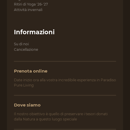
Ritiri di Yoga '26-'27
Attività invernali
Informazioni
Su di noi
Cancellazione
Prenota online⁠
Date inizio ora alla vostra incredibile esperienza in Paradiso
Pure.Living
Dove siamo
Il nostro obiettivo è quello di preservare i tesori donati
dalla Natura a questo luogo speciale