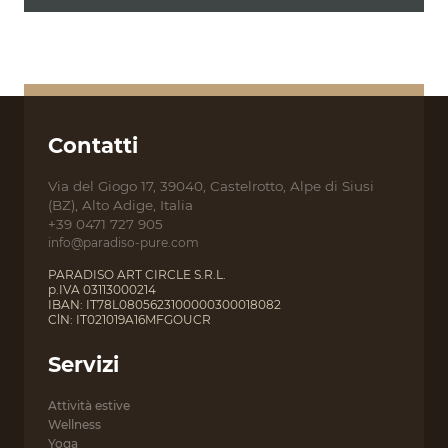
Contatti
Via del Giogo 17, 39040, Castelrotto, Alpe di Siusi
(BZ), Alto Adige, Italia
+39 0471 727 905
info@paradiso-pure.com
PARADISO ART CIRCLE S.R.L.
p.IVA 03113000214
IBAN: IT78L0805623100000300018082
ClN: IT021019A16MFGOUCR
Servizi
Attività estive
Wellness
Yoga