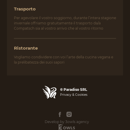
Trasporto
Per agevolare il vostro soggiorno, durante l’intera stagione
invernale offriamo gratuitamente il trasporto da/a
Compatsch sia al vostro arrivo che al vostro ritorno
Ristorante
Vogliamo condividere con voi l’arte della cucina vegana e
la prelibatezza dei suoi sapori
© Paradiso SRL
Privacy & Cookies
Develop by 3owls agency