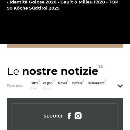
• Identità Golose 2026 • Gault & Millau 17/20 • TOP
50 Köche Südtirol 2025
12
Le
nostre notizie
12
16
3
3
5
Tutti
vegan
travel
hotels
restaurant
Filtro post:
3
3
fine
dining
SEGUICI