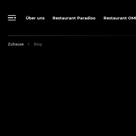
Persönliche Anfrage senden
Buchungs- und Stornierungsregeln
Über uns
Restaurant Paradiso
Restaurant OM
Zuhause
Blog