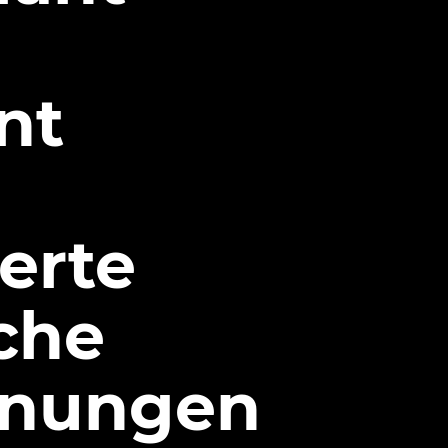
nt
erte
sche
hnungen