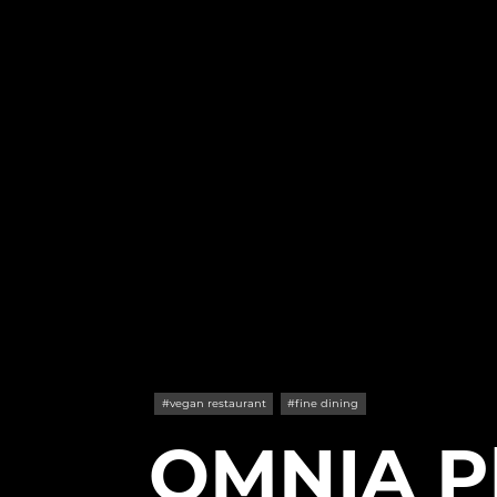
#vegan restaurant
#fine dining
OMNIA Pl