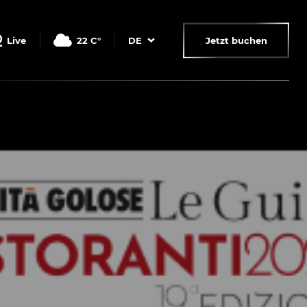
Live
22
C°
DE
Jetzt buchen