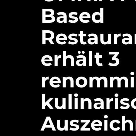
Based
Restaura
erhält 3
renommi
kulinari
Auszeic